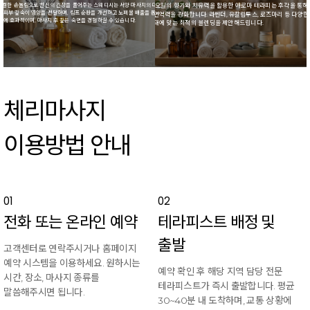
스트레칭을 결합한
컬한 손놀림으로 전신의 긴장을 풀어주는 스웨디시는 서양 마사지의 대표 기법입니다.
천연 에센셜 오일의 향기와 치유력을 활용한 아로마 테라피는 후각을 통해
운동
에 탁월한 효과를
 피부 깊숙이 영양을 전달하며, 림프 순환을 개선하고 노폐물 배출을 돕습니다. 스트레스
안정시키고 면역력을 강화합니다. 라벤더, 유칼립투스, 로즈마리 등 다양한
관리
정에 효과적이며, 마사지 후 깊은 숙면을 경험하실 수 있습니다.
고객님의 상태에 맞는 최적의 블렌딩을 제안해드립니다.
회복
체리마사지
이용방법 안내
01
02
전화 또는 온라인 예약
테라피스트 배정 및
출발
고객센터로 연락주시거나 홈페이지
예약 시스템을 이용하세요. 원하시는
예약 확인 후 해당 지역 담당 전문
시간, 장소, 마사지 종류를
테라피스트가 즉시 출발합니다. 평균
말씀해주시면 됩니다.
30~40분 내 도착하며, 교통 상황에