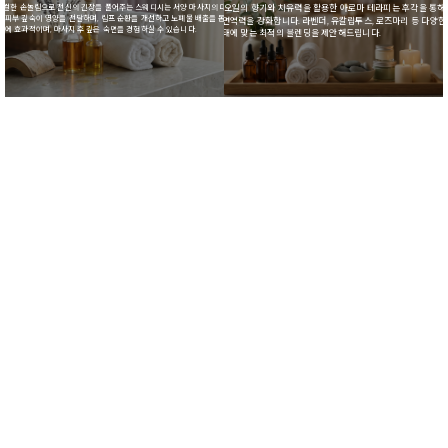
스트레칭을 결합한
컬한 손놀림으로 전신의 긴장을 풀어주는 스웨디시는 서양 마사지의 대표 기법입니다.
천연 에센셜 오일의 향기와 치유력을 활용한 아로마 테라피는 후각을 통해
운동
에 탁월한 효과를
 피부 깊숙이 영양을 전달하며, 림프 순환을 개선하고 노폐물 배출을 돕습니다. 스트레스
안정시키고 면역력을 강화합니다. 라벤더, 유칼립투스, 로즈마리 등 다양한
관리
정에 효과적이며, 마사지 후 깊은 숙면을 경험하실 수 있습니다.
고객님의 상태에 맞는 최적의 블렌딩을 제안해드립니다.
회복
체리마사지
이용방법 안내
01
02
전화 또는 온라인 예약
테라피스트 배정 및
출발
고객센터로 연락주시거나 홈페이지
예약 시스템을 이용하세요. 원하시는
예약 확인 후 해당 지역 담당 전문
시간, 장소, 마사지 종류를
테라피스트가 즉시 출발합니다. 평균
말씀해주시면 됩니다.
30~40분 내 도착하며, 교통 상황에